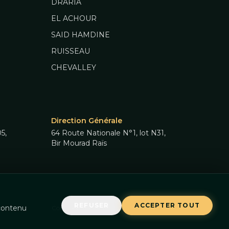
DRARIA
EL ACHOUR
SAID HAMDINE
RUISSEAU
CHEVALLEY
Direction Générale
5,
64 Route Nationale N°1, lot N31,
Bir Mourad Raïs
REFUSER
ACCEPTER TOUT
 contenu
Conditions Générales
Politique de Confidentialité