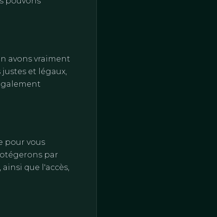
us pouvons
n avons vraiment
justes et légaux,
 également
e pour vous
rotégerons par
ainsi que l'accès,